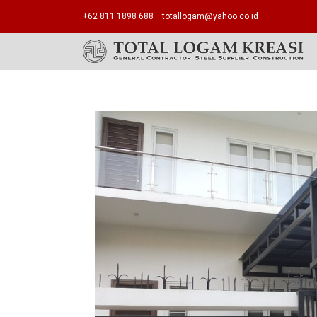
+62 811 1898 688
totallogam@yahoo.co.id