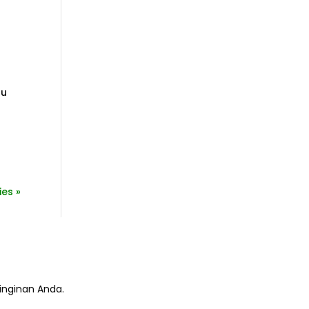
tu
ies »
inginan Anda.