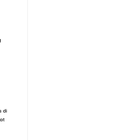
g
 di
at