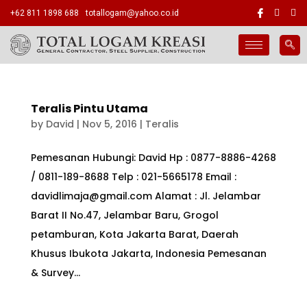
+62 811 1898 688
totallogam@yahoo.co.id
Teralis Pintu Utama
by
David
|
Nov 5, 2016
|
Teralis
Pemesanan Hubungi: David Hp : 0877-8886-4268
/ 0811-189-8688 Telp : 021-5665178 Email :
davidlimaja@gmail.com Alamat : Jl. Jelambar
Barat II No.47, Jelambar Baru, Grogol
petamburan, Kota Jakarta Barat, Daerah
Khusus Ibukota Jakarta, Indonesia Pemesanan
& Survey...