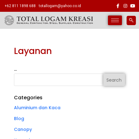
+62 811 1898 688
totallogam@yahoo.co.id
Layanan
…
Categories
Aluminium dan Kaca
Blog
Canopy