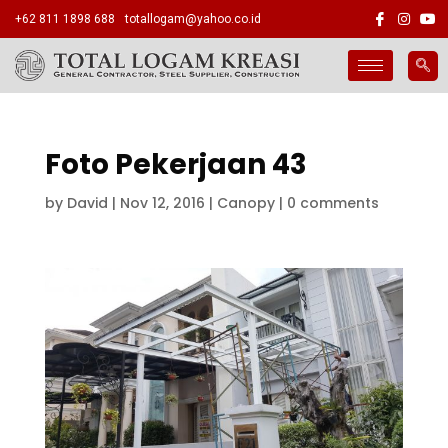
+62 811 1898 688
totallogam@yahoo.co.id
Foto Pekerjaan 43
by
David
|
Nov 12, 2016
|
Canopy
|
0 comments