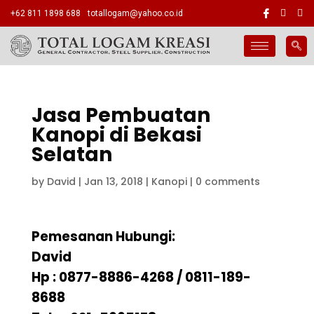
+62 811 1898 688
totallogam@yahoo.co.id
Jasa Pembuatan
Kanopi di Bekasi
Selatan
by
David
|
Jan 13, 2018
|
Kanopi
|
0 comments
Pemesanan Hubungi:
David
Hp : 0877-8886-4268 / 0811-189-
8688