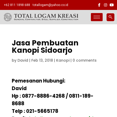
+62 811 1898 688
totallogam@yahoo.co.id
Jasa Pembuatan
Kanopi Sidoarjo
by
David
|
Feb 13, 2018
|
Kanopi
|
0 comments
Pemesanan Hubungi:
David
Hp : 0877-8886-4268 / 0811-189-
8688
Telp : 021-5665178