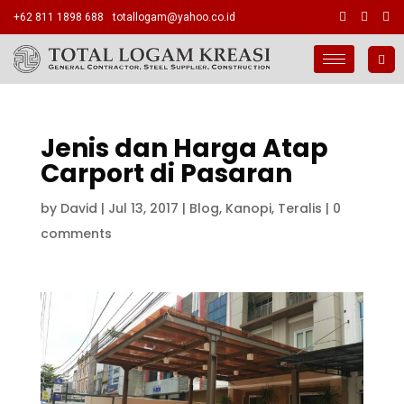
+62 811 1898 688
totallogam@yahoo.co.id
Jenis dan Harga Atap
Carport di Pasaran
by
David
|
Jul 13, 2017
|
Blog
,
Kanopi
,
Teralis
|
0
comments