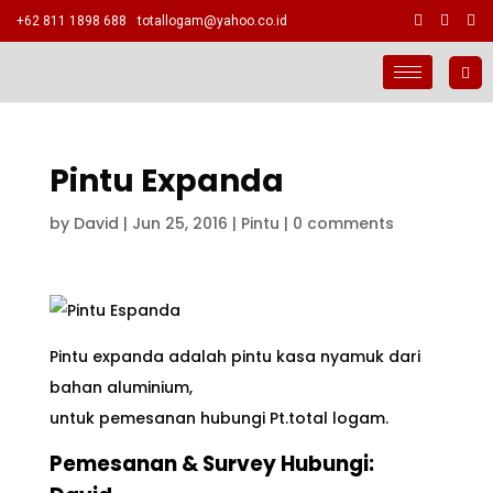
+62 811 1898 688
totallogam@yahoo.co.id
Pintu Expanda
by
David
|
Jun 25, 2016
|
Pintu
|
0 comments
Pintu expanda adalah pintu kasa nyamuk dari
bahan aluminium,
untuk pemesanan hubungi Pt.total logam.
Pemesanan & Survey Hubungi: