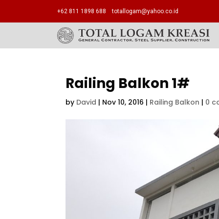
+62 811 1898 688
totallogam@yahoo.co.id
Railing Balkon 1#
by
David
|
Nov 10, 2016
|
Railing Balkon
|
0 