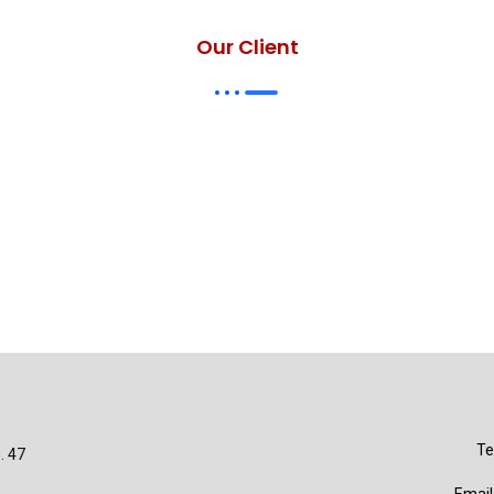
Our Client
Te
. 47