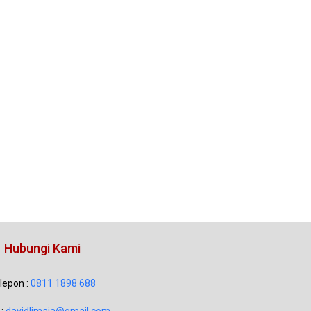
Hubungi Kami
lepon :
0811 1898 688