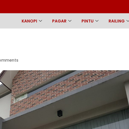
KANOPI
PAGAR
PINTU
RAILING
comments